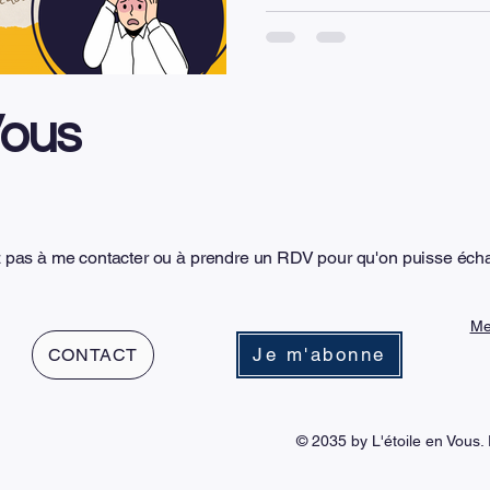
rapidement face aux situations
subir la pression liée aux re
aux attentes, il est possible 
différemment. Trois piliers p
Vous
z pas à me contacter ou à prendre un RDV pour qu'on puisse éch
Me
Je m'abonne
CONTACT
© 2035 by L'étoile en Vous