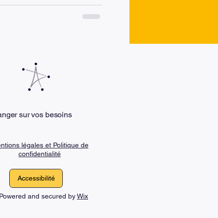
 difficiles. Plutôt que de
sponsabilités, aux délais ou
d’aborder le stress
ou
anger sur vos besoins
ntions légales et Politique de
confidentialité
Accessibilité
. Powered and secured by
Wix