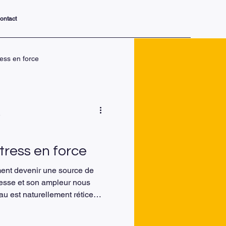
ontact
ress en force
nsformer v
e
nelle, levier de
tress en force
ent devenir une source de
tesse et son ampleur nous
au est naturellement réticent
st qu’une réaction naturelle du
r et à nous aider à réagir