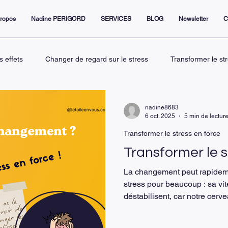
propos
Nadine PERIGORD
SERVICES
BLOG
Newsletter
C
s effets
Changer de regard sur le stress
Transformer le st
Le rôle du coaching dans la gestion
L’étoile en vous pour tra
nadine8683
6 oct. 2025
5 min de lectur
Transformer le stress en force
ive
Connaissance de soi et leadership p
La gestion émotion
Transformer le s
La changement peut rapidem
ent
management sans s'épuiser
stress pour beaucoup : sa vi
déstabilisent, car notre cerve
à l’incertitude. Le stress n’e
corps destinée à nous protége