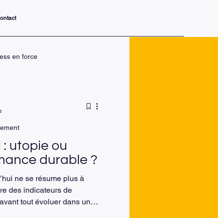
ontact
ress en force
nsformer v
e
pement
nelle, levier de
l : utopie ou
rmance durable ?
hui ne se résume plus à
vre des indicateurs de
avant tout évoluer dans un
, chargé d’attentes, de