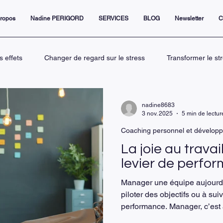
propos
Nadine PERIGORD
SERVICES
BLOG
Newsletter
C
s effets
Changer de regard sur le stress
Transformer le st
Le rôle du coaching dans la gestion
L’étoile en vous pour tra
nadine8683
3 nov. 2025
5 min de lectur
Coaching personnel et dévelop
ive
Connaissance de soi et leadership p
La gestion émotion
La joie au travai
levier de perfo
ent
management sans s'épuiser
Manager une équipe aujourd’
piloter des objectifs ou à sui
performance. Manager, c’est 
paysage relationnel complexe