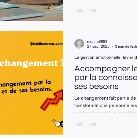
tensions, d’émotions et parfo
Beaucoup de managers et de
j’accompagne tiennent bon, 
en ressentant, en arrière-pl
difficile à nommer.
nadine8683
27 sept. 2025
3 min de lect
La gestion émotionnelle, levier 
Accompagner l
par la connaissa
ses besoins
Le changement fait partie de l
transformations personnelles
ce cheminement, le coaching
décisif. Chez L’étoile en Vous, nous croyons que le
changement durable ne se décr
l’intérieur. Notre approche r