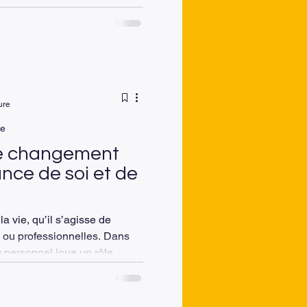
is de fatigue silencieuse.
 dirigeants que
avancent, performent… tout
an, une usure émotionnelle
ure
de
e changement
nce de soi et de
a vie, qu’il s’agisse de
 ou professionnelles. Dans
 personnel joue un rôle
ète pas : il se vit de
epose sur la conviction que