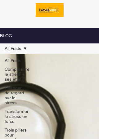
BLOG
All Posts
All Posts
Comprendre
le stress et
ses effets
Changer
de regard
sur le
stress
Transformer
le stress en
force
Trois piliers
pour