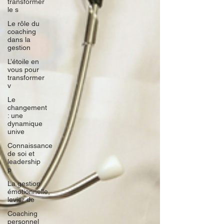
transformer
le s
Le rôle du
coaching
dans la
gestion
L’étoile en
vous pour
transformer
v
Le
changement
: une
dynamique
unive
Connaissance
de soi et
leadership
p
La gestion
émotionnelle,
levier de
Coaching
personnel