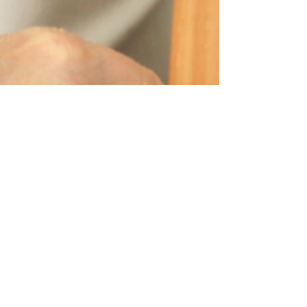
nadine8683
9 avr.
5 min de lecture
Coaching personnel et développement
Quand gérer une équipe devient