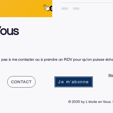
décisif. Chez L’étoile en Vous, nous croyons que le
changement durable ne se décr
l’intérieur. Notre approche r
chacun possède déjà les res
Vous
compétences pour traverser l
z pas à me contacter ou à prendre un RDV pour qu'on puisse éch
Me
Je m'abonne
CONTACT
© 2035 by L'étoile en Vous