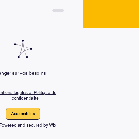
 difficiles. Plutôt que de
sponsabilités, aux délais ou
d’aborder le stress
ou
anger sur vos besoins
ntions légales et Politique de
confidentialité
Accessibilité
. Powered and secured by
Wix