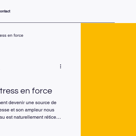
ontact
ress en force
nsformer v
e
nelle, levier de
tress en force
ent devenir une source de
tesse et son ampleur nous
au est naturellement réticent
st qu’une réaction naturelle du
r et à nous aider à réagir