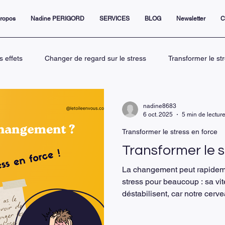
propos
Nadine PERIGORD
SERVICES
BLOG
Newsletter
C
s effets
Changer de regard sur le stress
Transformer le st
Le rôle du coaching dans la gestion
L’étoile en vous pour tra
nadine8683
6 oct. 2025
5 min de lectur
Transformer le stress en force
ive
Connaissance de soi et leadership p
La gestion émotion
Transformer le s
La changement peut rapidem
ent
management sans s'épuiser
stress pour beaucoup : sa vi
déstabilisent, car notre cerve
à l’incertitude. Le stress n’e
corps destinée à nous protége