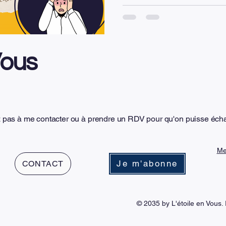
rapidement face aux situations
subir la pression liée aux re
aux attentes, il est possible 
différemment. Trois piliers p
Vous
z pas à me contacter ou à prendre un RDV pour qu'on puisse éch
Me
Je m'abonne
CONTACT
© 2035 by L'étoile en Vous