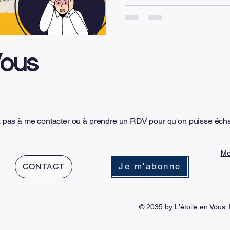
rapidement face aux situations
subir la pression liée aux re
aux attentes, il est possible 
différemment. Trois piliers p
Vous
z pas à me contacter ou à prendre un RDV pour qu'on puisse éch
Me
Je m'abonne
CONTACT
© 2035 by L'étoile en Vous