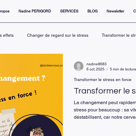
propos
Nadine PERIGORD
SERVICES
BLOG
Newsletter
C
s effets
Changer de regard sur le stress
Transformer le st
Le rôle du coaching dans la gestion
L’étoile en vous pour tra
nadine8683
6 oct. 2025
5 min de lectur
Transformer le stress en force
ive
Connaissance de soi et leadership p
La gestion émotion
Transformer le s
La changement peut rapidem
ent
management sans s'épuiser
stress pour beaucoup : sa vi
déstabilisent, car notre cerve
à l’incertitude. Le stress n’e
corps destinée à nous protége