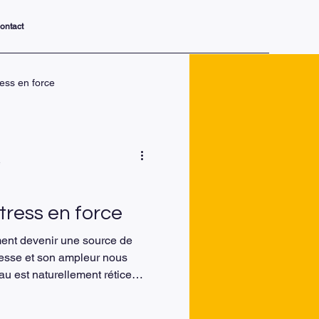
ontact
ress en force
nsformer v
e
nelle, levier de
tress en force
ent devenir une source de
tesse et son ampleur nous
au est naturellement réticent
st qu’une réaction naturelle du
r et à nous aider à réagir